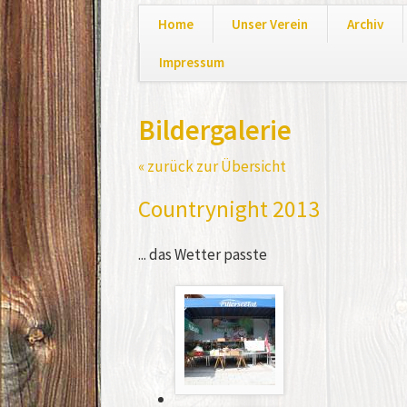
Home
Unser Verein
Archiv
Impressum
Navigation
überspringen
Bildergalerie
« zurück zur Übersicht
Countrynight 2013
... das Wetter passte