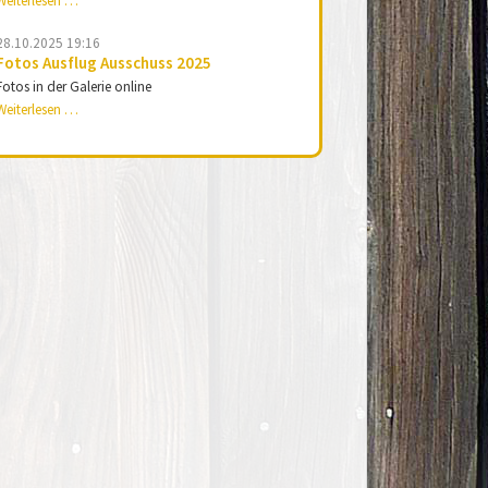
Weiterlesen …
Adventsingen
und
28.10.2025 19:16
Ausstellung
Fotos Ausflug Ausschuss 2025
online
Fotos in der Galerie online
Fotos
Weiterlesen …
Ausflug
Ausschuss
2025