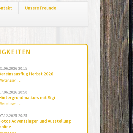
Navigation
ontakt
Unsere Freunde
überspringen
IGKEITEN
21.06.2026 20:15
Vereinsausflug Herbst 2026
Vereinsausflug
Weiterlesen …
Herbst
2026
17.06.2026 20:50
Hintergrundmalkurs mit Sigi
Hintergrundmalkurs
Weiterlesen …
mit
Sigi
07.12.2025 20:25
Fotos Adventsingen und Ausstellung
online
Fotos