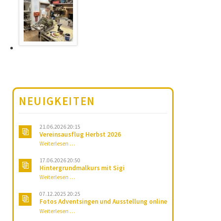
NEUIGKEITEN
21.06.2026 20:15
Vereinsausflug Herbst 2026
Vereinsausflug
Weiterlesen …
Herbst
2026
17.06.2026 20:50
Hintergrundmalkurs mit Sigi
Hintergrundmalkurs
Weiterlesen …
mit
Sigi
07.12.2025 20:25
Fotos Adventsingen und Ausstellung online
Fotos
Weiterlesen …
Adventsingen