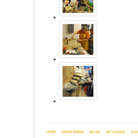
NAVIGATION
HOME
UNSER VEREIN
ARCHIV
MITGLIEDER
KUR
ÜBERSPRINGEN