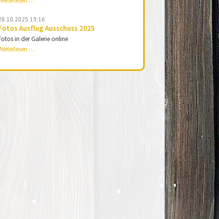
Weiterlesen …
Adventsingen
und
28.10.2025 19:16
Ausstellung
Fotos Ausflug Ausschuss 2025
online
Fotos in der Galerie online
Fotos
Weiterlesen …
Ausflug
Ausschuss
2025