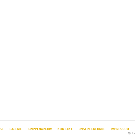
SE
GALERIE
KRIPPENARCHIV
KONTAKT
UNSERE FREUNDE
IMPRESSUM
© KR