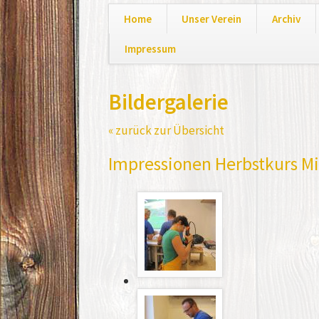
Home
Unser Verein
Archiv
Impressum
Navigation
überspringen
Bildergalerie
« zurück zur Übersicht
Impressionen Herbstkurs M