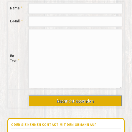
Pflichtfeld
Name:
*
Pflichtfeld
E-Mail:
*
Pflichtfeld
Ihr
Text:
*
ODER SIE NEHMEN KONTAKT MIT DEM OBMANN AUF: