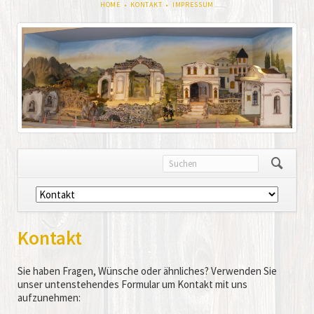
NAVIGATION
HOME
KONTAKT
IMPRESSUM
ÜBERSPRINGEN
Navigation
überspringen
Kontakt
Sie haben Fragen, Wünsche oder ähnliches? Verwenden Sie
unser untenstehendes Formular um Kontakt mit uns
aufzunehmen: